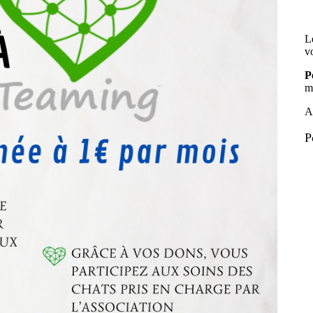
L
v
P
m
A
P